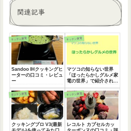
関連記事
キッチン家電
キッチン家電
Sandoo IHクッキングヒ
マツコの知らない世界
ーターの口コミ・レビュ
「ほったらかしグルメ家
ー
電の世界」で紹介された
調理家電！
キッチン家電
キッチン家電
クッキングプロ V3(最新
レコルト カプセルカッ
モデル)を使ってみた口
ターボンヌの口コミ・評