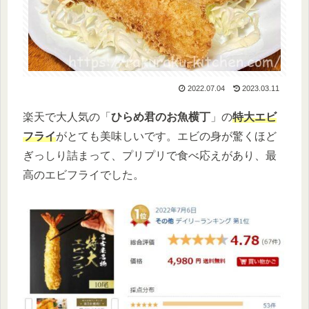
2022.07.04
2023.03.11
楽天で大人気の「
ひらめ君のお魚横丁
」の
特大エビ
フライ
がとても美味しいです。エビの身が驚くほど
ぎっしり詰まって、プリプリで食べ応えがあり、最
高のエビフライでした。