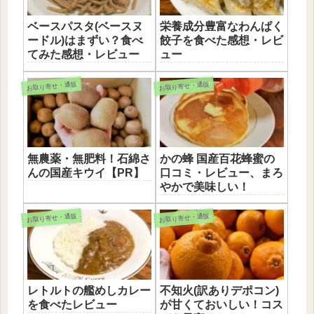
ベースパスタ(ベースヌ
栄養成分豊富なわんぱく
ードル)はまずい？食べ
餃子を食べた感想・レビ
てみた感想・レビュー
ュー
お取り寄せ・通販
お取り寄せ・通販
無農薬・無肥料！石綿さ
かの蜂 国産百花蜂蜜の
んの国産キウイ【PR】
口コミ・レビュー、まろ
やかで美味しい！
お取り寄せ・通販
お取り寄せ・通販
レトルトの艦めしカレー
不知火(訳ありデポコン)
を食べたレビュー
が甘くておいしい！コス