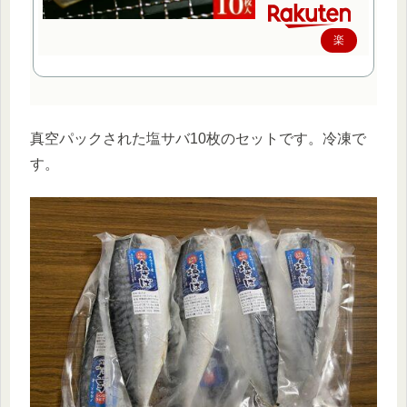
楽
天
で
購
真空パックされた塩サバ10枚のセットです。冷凍で
入
す。