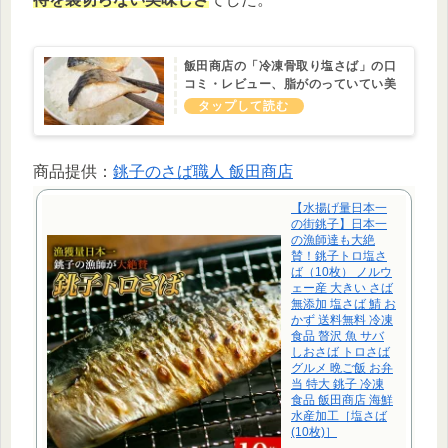
飯田商店の「冷凍骨取り塩さば」の口
コミ・レビュー、脂がのっていてい美
味しい！
商品提供：
銚子のさば職人 飯田商店
【水揚げ量日本一
の街銚子】日本一
の漁師達も大絶
賛！銚子トロ塩さ
ば（10枚） ノルウ
ェー産 大きい さば
無添加 塩さば 鯖 お
かず 送料無料 冷凍
食品 贅沢 魚 サバ
しおさば トロさば
グルメ 晩ご飯 お弁
当 特大 銚子 冷凍
食品 飯田商店 海鮮
水産加工［塩さば
(10枚)］