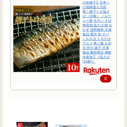
の街銚子】日本一
の漁師達も大絶
賛！銚子トロ塩さ
ば（10枚） ノルウ
ェー産 大きい さば
無添加 塩さば 鯖 お
かず 送料無料 冷凍
食品 贅沢 魚 サバ
しおさば トロさば
グルメ 晩ご飯 お弁
当 特大 銚子 冷凍
食品 飯田商店 海鮮
水産加工［塩さば
(10枚)］
楽
天
で
購
入