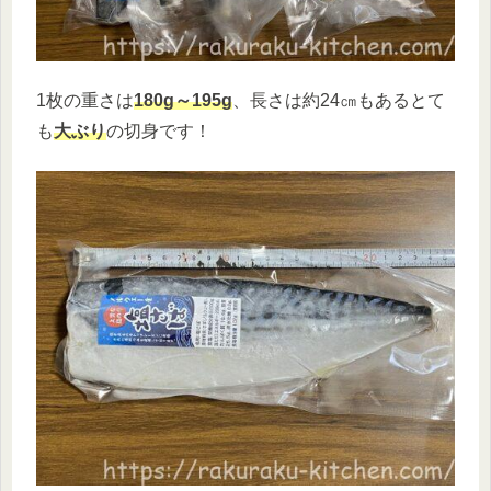
1枚の重さは
180g～195g
、長さは約24㎝もあるとて
も
大ぶり
の切身です！