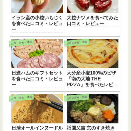
イラン産の小粒いちじく
大粒ナツメを食べてみた
を食べた口コミ・レビュ
口コミ・レビュー
ー
お取り寄せ・通販
お取り寄せ・通販
日進ハムのギフトセット
大分産小麦100%のピザ
を食べた口コミ・レビュ
「南の大地 THE
ー
PIZZA」を食べたレビュ
ー
お取り寄せ・通販
お取り寄せ・通販
日清オールインヌードル
祇園又吉 京のすき焼き