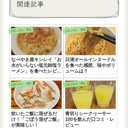
関連記事
お取り寄せ・通販
お取り寄せ・通販
なべやき屋キンレイ「お
日清オールインヌードル
水がいらない塩元帥塩ラ
を食べた感想、味やボリ
ーメン」を食べたレビュ
ュームは？
ー
お取り寄せ・通販
お取り寄せ・通販
炊いたご飯に混ぜるだ
青切りシークヮーサー
け！「ごぼう混ぜご飯」
100を飲んだ口コミ・レ
が美味しい！
ビュー