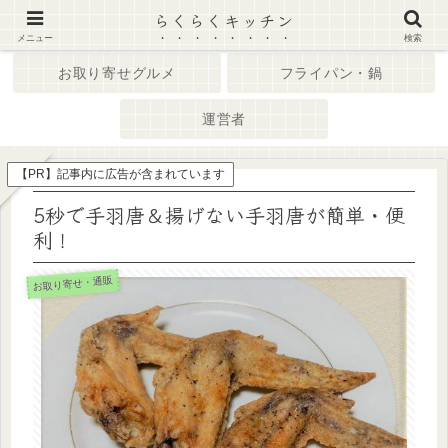
らくらくキッチン
ホーム
キッチン家電
メニュー
検索
お取り寄せグルメ
フライパン・鍋
運営者
【PR】記事内に広告が含まれています
5秒で手羽唐＆揚げない手羽唐が簡単・便
利！
お取り寄せ・通販