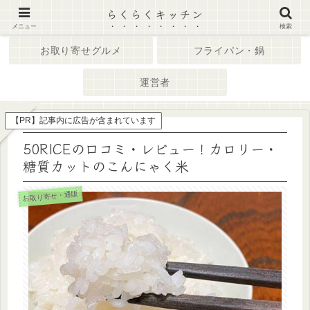
らくらくキッチン
ホーム
キッチン家電
メニュー
検索
お取り寄せグルメ
フライパン・鍋
運営者
【PR】記事内に広告が含まれています
50RICEの口コミ・レビュー！カロリー・
糖質カットのこんにゃく米
お取り寄せ・通販