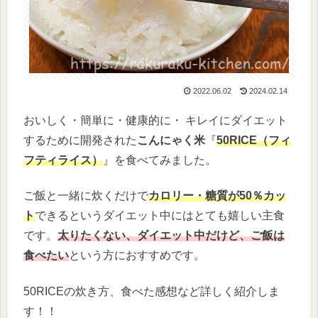
2022.06.02
2024.02.14
おいしく・簡単に・健康的に・ キレイにダイエット
するために開発された
こんにゃく米
『
50RICE（フィ
フティライス）
』を食べてみました。
ご飯と一緒に炊くだけで
カロリー・糖質が50％カッ
ト
できるというダイエット中にはとても嬉しい主食
です。
太りたくない、ダイエット中だけど、ご飯は
食べたい
という方におすすめです。
50RICEの炊き方、食べた感想など詳しく紹介しま
す！！