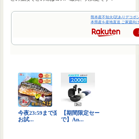
熊本産不知火(訳ありデコポン
本県産を産地直送 ご家庭向