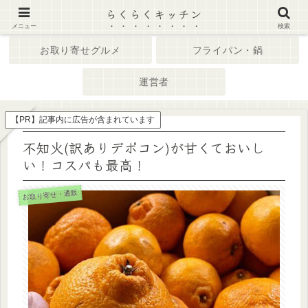
らくらくキッチン
ホーム
キッチン家電
メニュー
検索
お取り寄せグルメ
フライパン・鍋
運営者
【PR】記事内に広告が含まれています
不知火(訳ありデポコン)が甘くておいし
い！コスパも最高！
お取り寄せ・通販