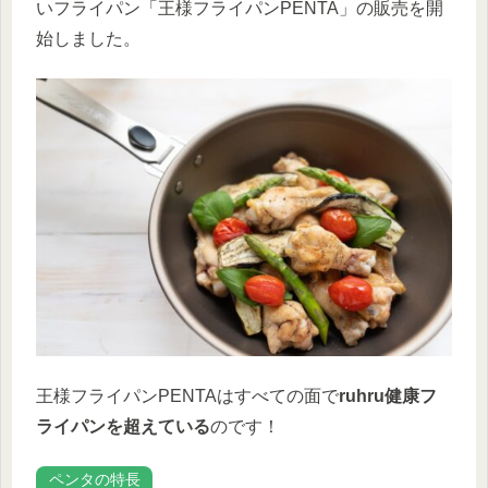
いフライパン「王様フライパンPENTA」の販売を開
始しました。
王様フライパンPENTAはすべての面で
ruhru健康フ
ライパンを超えている
のです！
ペンタの特長