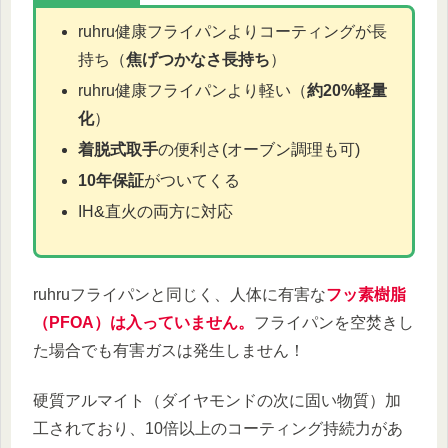
ruhru健康フライパンよりコーティングが長
持ち（
焦げつかなさ長持ち
）
ruhru健康フライパンより軽い（
約20%軽量
化
）
着脱式取手
の便利さ(オーブン調理も可)
10年保証
がついてくる
IH&直火の両方に対応
ruhruフライパンと同じく、人体に有害な
フッ素樹脂
（PFOA）は入っていません。
フライパンを空焚きし
た場合でも有害ガスは発生しません！
硬質アルマイト（ダイヤモンドの次に固い物質）加
工されており、10倍以上のコーティング持続力があ