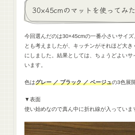
30×45cmのマットを使ってみ
今回選んだのは30×45cmの一番小さいサ
とも考えましたが、キッチンがそれほど大きく
にしました。結果としては、ちょうどよいサ
います。
色は
グレー ／ ブラック ／ ベージュ
の3色展
▼表面
使い始めなので真ん中に折れ線が入っていま