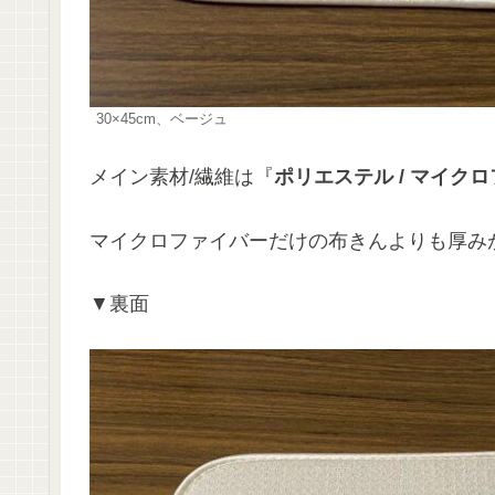
30×45cm、ベージュ
メイン素材/繊維は『
ポリエステル / マイク
マイクロファイバーだけの布きんよりも厚み
▼裏面