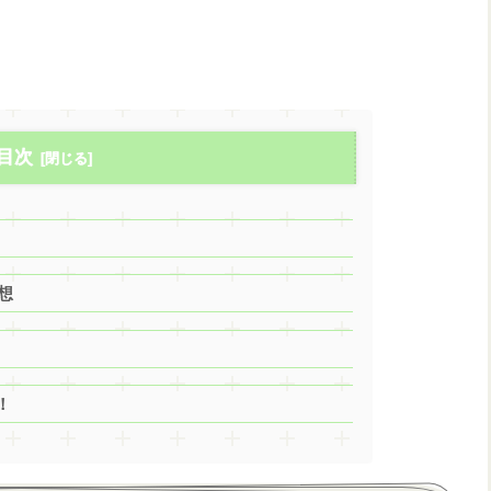
目次
想
！