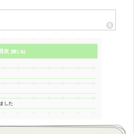
目次
ました