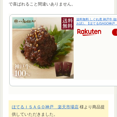
で喜ばれること間違いありません。
送料無料 しぐれ煮 神戸牛 佃
お試し 【ほてるISAGO神戸 
ほてるＩＳＡＧＯ神戸 楽天市場店
様より商品提
供していただきました。