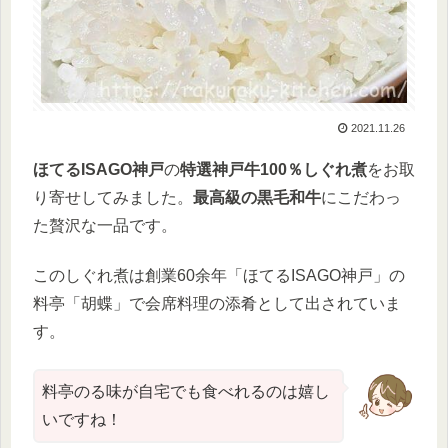
2021.11.26
ほてるISAGO神戸
の
特選神戸牛100％しぐれ煮
をお取
り寄せしてみました。
最高級の黒毛和牛
にこだわっ
た贅沢な一品です。
このしぐれ煮は創業60余年「ほてるISAGO神戸」の
料亭「胡蝶」で会席料理の添肴として出されていま
す。
料亭のる味が自宅でも食べれるのは嬉し
いですね！