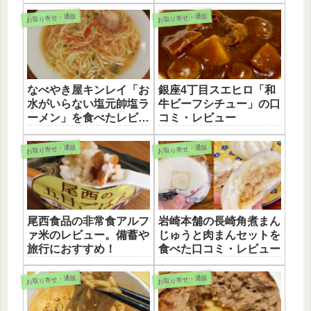
お取り寄せ・通販
お取り寄せ・通販
なべやき屋キンレイ「お
銀座4丁目スエヒロ「和
水がいらない塩元帥塩ラ
牛ビーフシチュー」の口
ーメン」を食べたレビュ
コミ・レビュー
ー
お取り寄せ・通販
お取り寄せ・通販
尾西食品の非常食アルフ
岩崎本舗の長崎角煮まん
ァ米のレビュー。備蓄や
じゅうと肉まんセットを
旅行におすすめ！
食べた口コミ・レビュー
お取り寄せ・通販
お取り寄せ・通販