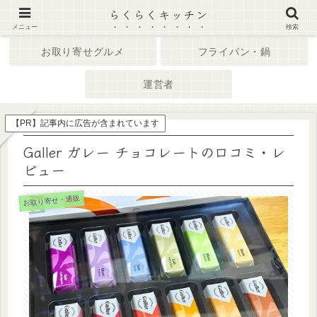
らくらくキッチン
ホーム
キッチン家電
メニュー
検索
お取り寄せグルメ
フライパン・鍋
運営者
【PR】記事内に広告が含まれています
Galler ガレー チョコレートの口コミ・レ
ビュー
お取り寄せ・通販