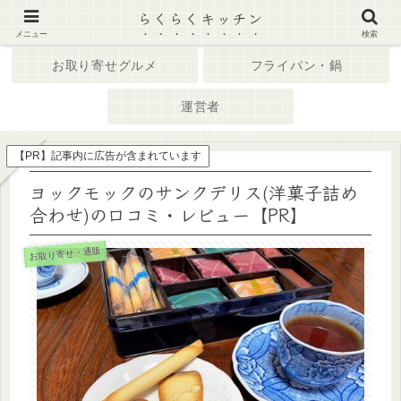
らくらくキッチン
ホーム
キッチン家電
メニュー
検索
お取り寄せグルメ
フライパン・鍋
運営者
【PR】記事内に広告が含まれています
ヨックモックのサンクデリス(洋菓子詰め
合わせ)の口コミ・レビュー【PR】
お取り寄せ・通販