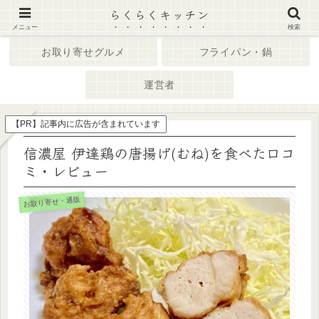
らくらくキッチン
ホーム
キッチン家電
メニュー
検索
お取り寄せグルメ
フライパン・鍋
運営者
【PR】記事内に広告が含まれています
信濃屋 伊達鶏の唐揚げ(むね)を食べた口コ
ミ・レビュー
お取り寄せ・通販