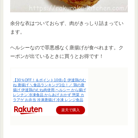
余分な衣はついておらず、肉がきっしり詰まってい
ます。
ヘルシーなので罪悪感なく唐揚げが食べれます。ク
ーポンが出ているときに買うとお得です！
【30％OFF！＆ポイント10倍♪】伊達鶏のむ
ね 唐揚げ ＼食品ランキング1位！／ 鶏の唐
揚げ 伊達鶏のむね肉使用 ヘルシー から揚げ
レンチン 冷凍食品 からあげ おかず 惣菜 カ
ラアゲ お弁当 冷凍唐揚げ 冷凍 レンジ食品
楽天で購入