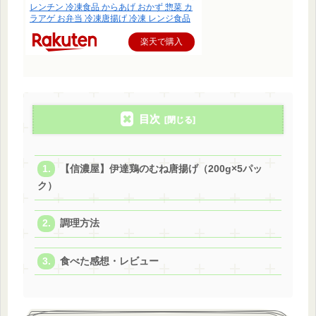
レンチン 冷凍食品 からあげ おかず 惣菜 カ
ラアゲ お弁当 冷凍唐揚げ 冷凍 レンジ食品
楽天で購入
目次
【信濃屋】伊達鶏のむね唐揚げ（200g×5パッ
ク）
調理方法
食べた感想・レビュー