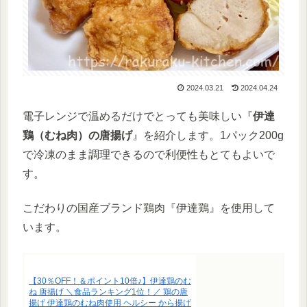
2024.03.21
2024.04.24
電子レンジで温めるだけでとっても美味しい『
伊達
鶏（むね肉）の唐揚げ
』を紹介します。1パック200g
で冷凍のまま調理できるので利便性もとてもよいで
す。
こだわりの国産ブランド鶏肉『伊達鶏』を使用して
います。
【30％OFF！＆ポイント10倍♪】伊達鶏のむ
ね 唐揚げ ＼食品ランキング1位！／ 鶏の唐
揚げ 伊達鶏のむね肉使用 ヘルシー から揚げ