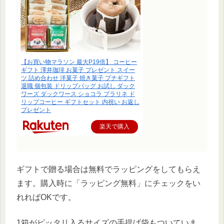
【お買い物マラソン 最大P19倍】 コーヒー
ギフト 澤井珈琲 お菓子 プレゼント スイー
ツ 詰め合わせ 洋菓子 焼き菓子 プチギフト
退職 個包装 ドリップバッグ お試し ダック
ワーズ ダックワース ショコラ プラリネ ド
リップコーヒー ギフトセット 内祝い お返し
プレゼント
楽天で購入
ギフトで贈る場合は無料でラッピングをしてもらえ
ます。購入時に「ラッピング無料」にチェックをい
れればOKです。
1箱がピッタリ入るサイズの手提げ袋もついていま