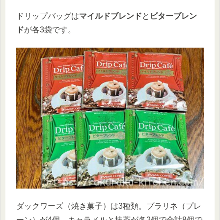
ドリップバッグは
マイルドブレンド
と
ビターブレン
ド
が各3袋です。
ダックワーズ（焼き菓子）は3種類。プラリネ（プレ
ーン）が4個、キャラメルと抹茶が各2個で合計8個で