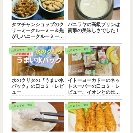
タマチャンショップのク
バニラヤの高級プリンは
リーミークルーミー＆焦
衝撃の美味しさでした！
がしハニークルーミーが
美味しい！
お取り寄せ・通販
お取り寄せ・通販
水のクリタの『うまい水
イトーヨーカドーのネッ
パック』の口コミ・レビ
トスーパーの口コミ・レ
ュー
ビュー、イオンとの比較
も。
お取り寄せ・通販
お取り寄せ・通販