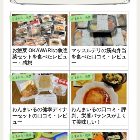
冷凍弁当・惣菜
冷凍弁当・惣菜
お惣菜 OKAWARIの魚惣
マッスルデリの筋肉弁当
菜セットを食べたレビュ
を食べた口コミ・レビュ
ー・感想
ー
冷凍弁当・惣菜
冷凍弁当・惣菜
わんまいるの健幸ディナ
わんまいるの口コミ・評
ーセットの口コミ・レビ
判、栄養バランスがよく
ュー
て美味しい！
冷凍弁当・惣菜
冷凍弁当・惣菜