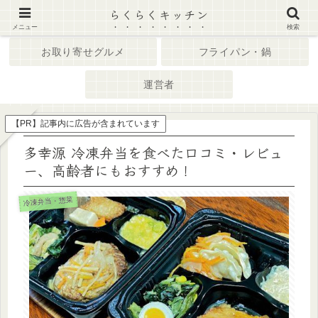
らくらくキッチン
ホーム
キッチン家電
メニュー
検索
お取り寄せグルメ
フライパン・鍋
運営者
【PR】記事内に広告が含まれています
多幸源 冷凍弁当を食べた口コミ・レビュ
ー、高齢者にもおすすめ！
冷凍弁当・惣菜