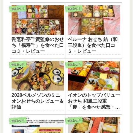
通販おせち
通販おせち
割烹料亭千賀監修のおせ
ベルーナ おせち 結（和
ち「福寿千」を食べた口
三段重）を食べた口コ
コミ・レビュー
ミ・レビュー
通販おせち
通販おせち
2020ベルメゾンのミニ
イオンのトップバリュー
オンおせちのレビュー＆
おせち 和風三段重
評価
「慶」を食べた感想・レ
ビュー
通販おせち
通販おせち