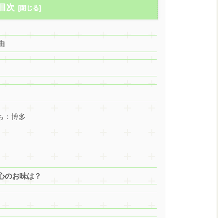
目次
由
ち：博多
心のお味は？