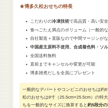
★博多久松おせちの特長
こだわりの
冷凍技術
で高品質・高い安
食べごたえ満点のボリューム（一般的
自社製造＋直販なので中間マージンが
中国産主原料不使用、合成着色料・ソ
全国送料無料
直前までキャンセルや変更が可能
博多雑煮だしを全員にプレゼント
一般的なデパートやコンビニのおせちは約6寸（
松のおせちは8寸（25.5cm×25.5cm）
ちを一般的なサイズに換算すると
約5段分の