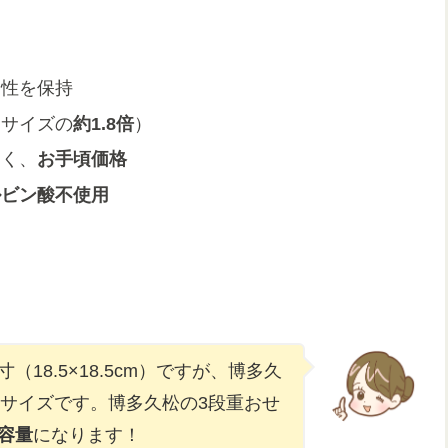
全性を保持
なサイズの
約1.8倍
）
なく、
お手頃価格
ルビン酸不使用
18.5×18.5cm）ですが、博多久
の特大サイズです。博多久松の3段重おせ
容量
になります！