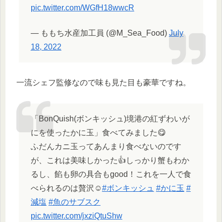
pic.twitter.com/WGfH18wwcR
— ももち水産加工員 (@M_Sea_Food)
July
18, 2022
一流シェフ監修なので味も見た目も豪華ですね。
「BonQuish(ボンキッシュ)境港の紅ずわいが
にを使ったかに玉」食べてみました😋
ふだんカニ玉ってあんまり食べないのです
が、これは美味しかった👍しっかり蟹もわか
るし、餡も卵の具合もgood！これを一人で食
べられるのは贅沢☺️
#ボンキッシュ
#かに玉
#
減塩
#魚のサブスク
pic.twitter.com/jxziQtuShw