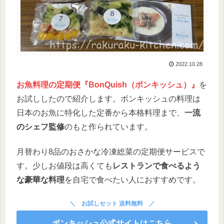
2022.10.28
お魚料理の定期便『BonQuish（ボンキッシュ）』
を
お試ししたので紹介します。ボンキッシュの料理は
日本のお魚に特化した定番から本格料理まで、
一流
のシェフ監修
のもと作られています。
月替わり8品のおさかな冷凍総菜の定期便サービスで
す。少しお値段は高くても
レストランで食べるよう
な豪華な料理
を自宅で食べたい人におすすめです。
お試しセット 送料無料
ボンキッシュ公式サイトはこちら