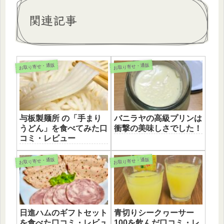
関連記事
お取り寄せ・通販
お取り寄せ・通販
与板製麺所 の「手まり
バニラヤの高級プリンは
うどん」を食べてみた口
衝撃の美味しさでした！
コミ・レビュー
お取り寄せ・通販
お取り寄せ・通販
日進ハムのギフトセット
青切りシークヮーサー
を食べた口コミ・レビュ
100を飲んだ口コミ・レ