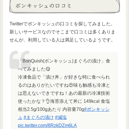
ボンキッシュの口コミ
Twitterでボンキッシュの口コミを探してみました。
新しいサービスなのでそこまで口コミは多くありま
せんが、利用している人は満足しているようです。
「BonQuish(ボンキッシュ)まぐろの漬け」食
べてみました😋
冷凍食品で「漬け丼」が好きな時に食べられ
るのはありがたいですね😍味も触感も冷凍と
は思えないできですね！あの最新の冷凍技術
使ったかな？👌海苔添えて丼に 149kcal 食塩
相当2.5g/100gあたり 内容量70g
#ボンキッシ
ュ
#まぐろの漬け
#減塩
pic.twitter.com/8RzkDZm6LA